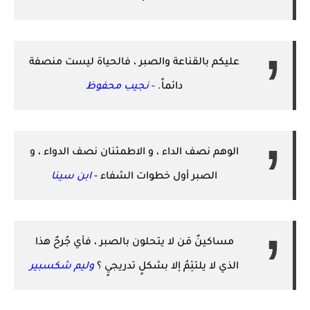
عليكم بالقناعة والصبر ، فالحياة ليست منصفة
دائماً.
-
نجيب محفوظ
الوهم نصف الداء ، و الاطمئنان نصف الدواء ، و
الصبر أول خطوات الشفاء -
ابن سينا
مساكينٌ مَن لا يتحلون بالصبر ، فأي جُرحٌ هذا
الذي لا يلتئِمُ إلا بشكلٍ تدريجيٍ ؟
وليم شكسبير