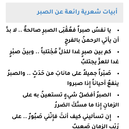
أبيات شعرية رائعة عن الصبر
يا نفسُ صبراً فعُقْبَى الصبرِ صالحةٌ .. لا بدَّ
أن يأتي الرحمنُ بالفرجِ
كم بين صبرٍ غدا للذلِّ مُجْتلباً .. وبينَ صبْرٍ
غدا للعزِّ يجتلبُ
صَبْراً جميلاً على مانابَ من حَدَثٍ .. والصبرُ
ينفعُ أحياناً إِذا صبروا
الصبرُ أفضلُ شيءٍ تستعينُ به على
الزمانِ إِذا ما مسَّكَ الضررُ
إِن تسأليني كيف أنتَ فإِنّني صَبُورٌ .. على
رَيْبِ الزمانِ صَعيبُ