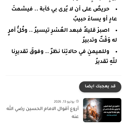
حريصٌ على أن لا يُرى بي كآبة .. فيشمتَ
عادٍ أو يساءَ حبيبُ
اصبرْ قليلاً فبعد العُسْرِ تيسيرُ .. وكُلُّ أمرٍ
له وَقْتٌ وتدبيرُ
وللميمنِ في حالاتِنا نظرٌ .. وفوقَ تقديرِنا
للّهِ تقديرُ
قد يعجبك ايضا
يوليو 13, 2026
أروع أقوال الامام الحسين رضي الله
عنه