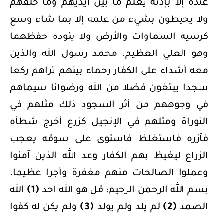
عنده إلا بإذنه يعلم ما بين أيديهم وما خلفهم
ولا يحيطون بشيء من علمه إلا بما شاء وسع
كرسيه السماوات والأرض ولا يئوده حفظهما
وهو العلي العظيم. محمد رسول الله والذين
معه أشداء على الكفار رحماء بينهم تراهم ركعا
سجدا يبتغون فضلا من الله ورضوانا سيماهم
في وجوههم من أثر السجود ذلك مثلهم في
التوراة ومثلهم في الإنجيل كزرع أخرج شطأه
فآزره فاستغلظ فاستوى على سوقه يعجب
الزراع ليغيظ بهم الكفار وعد الله الذين آمنوا
وعملوا الصالحات منهم مغفرة وأجرا عظيما.
بسم الله الرحمن الرحيم: قل هو الله أحد
﴿1﴾
الله
الصمد
﴿2﴾
لم يلد ولم يولد
﴿3﴾
ولم يكن له كفوا