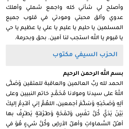
وأصلح لي شأني كله واجمع شملي وأهلك
عدوي وألق محبتي ومودتي في قلوب جميع
المسلمين يا حليم يا عليم يا علي يا عظيم يا حي
يا قيوم يا الله استجب لنا آمين. بحق وبحرمة.
الحزب السيفي مكتوب
بسم الله الرحمن الرحيم
الحمد لله ربِّ العالمين والعاقبة للمتقين وَصَلـَّى
اللهُ على سيدنا ومولانا مُحَمَّـدٍ خاتم النبيين وعلى
آلِهِ وَصَحْبـِهِ وَسَلـَّمَ أجمعين، اللهُمَّ إني أقـَدِمُ إليكَ
بَيْنَ يَدَيَّ كُلَّ نـَفَسٍ وَلـَمْحَةٍ وَطـَرْفـَةٍ يَطـْرِفُ بها
أهـْلُ السَّماواتِ وأهلُ الأرضِ وكُلَّ شيءٍ هُوَ في