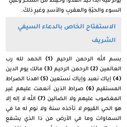
يؤثر فيه أبداً كيد العدو، وحُفِظَ من السحر وعينِ
السوء والحيّةِ والعقربِ والأسدِ وغيرِ ذلكَ.
الاستفتاح الخاص بالدعاء السيفي
الشريف
بسم الله الرحمن الرحيم
﴿1﴾
الحمد لله رب
العالمين
﴿2﴾
الرحمن الرحيم
﴿3﴾
مالك يوم الدين
﴿4﴾
إياك نعبد وإياك نستعين
﴿5﴾
اهدنا الصراط
المستقيم
﴿6﴾
صراط الذين أنعمت عليهم غير
المغضوب عليهم ولا الضالين
﴿7﴾
الله لا إله إلا
هو الحي القيوم لا تأخذه سنة ولا نوم له ما في
السماوات وما في الأرض من ذا الذي يشفع