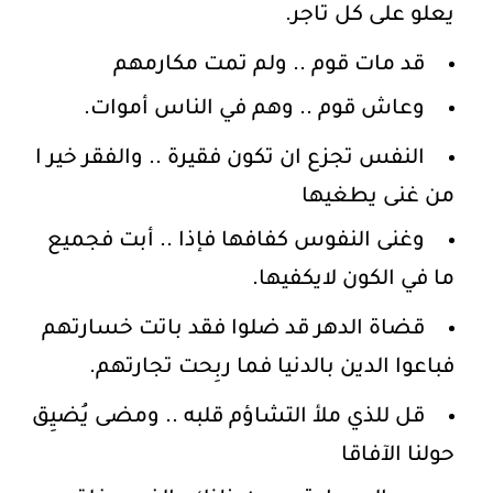
يعلو على كل تاجر.
قد مات قوم .. ولم تمت مكارمهم
وعاش قوم .. وهم في الناس أموات.
النفس تجزع ان تكون فقيرة .. والفقر خير ا
من غنى يطغيها
وغنى النفوس كفافها فإذا .. أبت فجميع
ما في الكون لايكفيها.
قضاة الدهر قد ضلوا فقد باتت خسارتهم
فباعوا الدين بالدنيا فما ربِحت تجارتهم.
قل للذي ملأ التشاؤم قلبه .. ومضى يُضيِق
حولنا الآفاقا