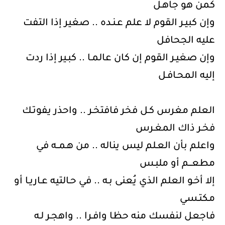
كمن هو جاهـل
وإن كبيـر القوم لا علم عـنـده .. صغير إذا التفت
عليه الجحافل
وإن صغيـر القوم إن كان عالمـا .. كبـير إذا ردت
إليه المحـافـل
العلم مغرس كـل فخر فافتخـر .. واحذر يفوتـك
فخـر ذاك المغـرس
واعلم بأن العـلم ليس يناله .. من هـمــه في
مطعـــم أو ملبـس
إلا أخـو العلم الذي يُعنى بـه .. في حـالتيه عـاريـا أو
مـكتـسي
فاجعل لنفسك منه حظا وافـرا .. واهجـر لـه