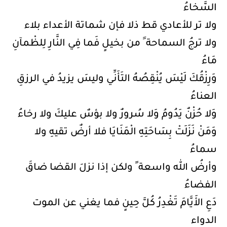
السَّخاءُ
ولا تر للأعادي قط ذلا فإن شماتة الأعداء بلاء
ولا ترجُ السماحة ََ من بخيلٍ فَما فِي النَّارِ لِلظْمآنِ
مَاءُ
وَرِزْقُكَ لَيْسَ يُنْقِصُهُ التَأَنِّي وليسَ يزيدُ في الرزقِ
العناءُ
وَلا حُزْنٌ يَدُومُ وَلا سُرورٌ ولا بؤسٌ عليكَ ولا رخاءُ
وَمَنْ نَزَلَتْ بِسَاحَتِهِ الْمَنَايَا فلا أرضٌ تقيهِ ولا
سماءُ
وأرضُ الله واسعة ً ولكن إذا نزلَ القضا ضاقَ
الفضاءُ
دَعِ الأَيَّامَ تَغْدِرُ كُلَّ حِينٍ فما يغني عن الموت
الدواء