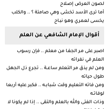
لصون العرض إصـلاح
أما ترى الأسد تخشى وهي صامتة ؟ .. والكلب
يخسى لعمري وهـو نبـاح
أقوال الإمام الشافعي عن العلم
اصبر على مـر الجفـا من معلم .. فإن رسوب
العلم في نفراته
ومن لم يذق مر التعلم ساعــة .. تجرع ذل الجهل
طول حياته
ومن فاته التعليم وقت شبابــه .. فكبر عليه أربعا
لوفاتــه
وذات الفتى والله بالعلم والتقى .. إذا لم يكونا لا