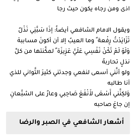
اذى ومن رجاه يكون حيث رجا
ويقول الامام الشافعي أيضاً: إذَا سَبَّنِي نَذْلٌ
تَزَايَدْتُ رِفْعة ً وما العيبُ إلا أن أكونَ مساببهْ
وَلَوْ لَمْ تَكْنْ نَفْسِي عَلَيَّ عَزِيزَة ً لمكَّنتها من كلِّ
نذلٍ تحاربهُ
ولو أنَّني أسعى لنفعي وجدتني كثيرَ التَّواني للذي
أنا طالبه
وَلكِنَّني أَسْعَى لأَنْفَعَ صَاحِبي وعارٌ على الشبَّعانِ
إن جاعَ صاحبه
أشعار الشافعي في الصبر والرضا