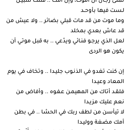
تمنى رجال أن أموت، وإن أمت .. فتلك سبيـل
لـست فيها بأوحــد
وما موت من قد مات قبلي بضائر .. ولا عيش من
قد عاش بعدي بمخلد
لعل الذي يرجـو فنـائي ويدّعي .. به قبل موتـي أن
يكون هو الردى
إن كنت تغدو في الذنـوب جليـدا .. وتخاف في يوم
المعاد وعيـدا
فلقـد أتاك من المهيمـن عـفـوه .. وأفاض من
نعم عليك مزيـدا
لا تيأسن من لطف ربك في الحشا .. في بطن
أمك مضغة ووليـدا