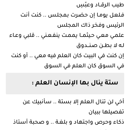
طيب الرقــاد وعبّسِ
فـلعل يومـا إن حضرت بمجلـس .. كنت أنت
الرئيس وفخر ذاك المجلس
علمـي معـي حـيثمــا يممـت ينفـعـني .. قلبي وعـاء
لـه لا بطــن صـنـــدوق
إن كنت في البيت كان العلم فيه معي .. أو كنت
في السوق كان العلم في السوق
ستة ينال بها الإنسان العلم :
أخي لن تنال العلم إلا بستة .. سأنبيك عن
تفصيلها ببيان
ذكاء وحرص واجتهاد و بلغـة .. و صحبة أستاذ