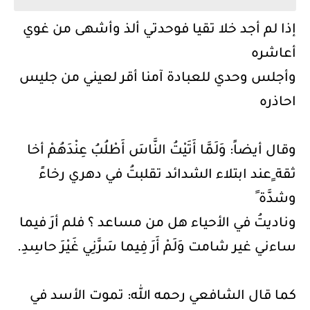
إذا لم أجد خلا تقيا فوحدتي ألذ وأشهى من غوي
أعاشره
وأجلس وحدي للعبادة آمنا أقر لعيني من جليس
احاذره
وقال أيضاً: وَلَمَّا أَتَيْتُ النَّاسَ أَطْلُبُ عِنْدَهُمْ أخا
ثقة ٍعند ابتلاء الشدائد تقلبتُ في دهري رخاءً
وشدَّة ً
وناديتُ في الأحياء هل من مساعد ؟ فلم أرَ فيما
ساءني غير شامت وَلَمْ أَرَ فِيما سَرَّنِي غَيْرَ حاسِدِ.
كما قال الشافعي رحمه الله: تموت الأسد في