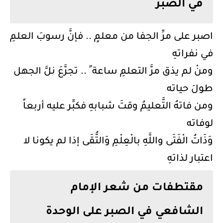
في الصبر
اصبر على مرِّ الجفا من معلمٍ .. فإنَّ رسوبَ العلمِ
في نفراتهِ
ومنْ لم يذق مرَّ التعلمِ ساعة ً .. تجرَّعَ نلَّ الجهل
طولَ حياته
ومن فاتهُ التَّعليمُ وقتَ شبابهِ فكبِّر عليه أربعاً
لوفاته
وَذَاتُ الْفَتَى واللَّهِ بالْعِلْمِ وَالتُّقَى إذا لم يكونا لا
اعتبار لذاتهِ
مقتطفات من شعر الإمام
الشافعي في الصبر على الوحدة