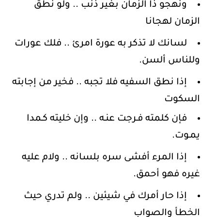
ونهجو ذا الزمان بغير ذنب .. ولو نطق
الزمان لهجانا
لسانك لا تذكر به عورة امرئ .. فلك عورات
وللناس ألسن.
إذا نطق السفيه فلا تجبه .. فخير من إجابته
السكوت
فإن كلمته فـرجت عنـه .. وإن خليته كـمدا
يمـوت.
إذا المرء أفشى سره بلسانه .. ولام عليه
غيره فهو أحمق.
إذا حار أمرك في شيئين .. ولم تدري حيث
الخطأ والصواب