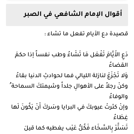
أقوال الإمام الشافعي في الصبر
قصيدة دع الأيام تفعل ما تشاء :
دَعِ الأَيَّامَ تَفْعَل مَا تَشَاءُ وطب نفساً إذا حكمَ
القضاءُ
وَلا تَجْزَعْ لنازلة الليالي فما لحوادثِ الدنيا بقاءُ
وكنْ رجلاً على الأهوالِ جلداً وشيمتكَ السماحة ُ
والوفاءُ
وإنْ كثرتْ عيوبكَ في البرايا وسَركَ أَنْ يَكُونَ لَها
غِطَاءُ
تَسَتَّرْ بِالسَّخَاء فَكُلُّ عَيْب يغطيه كما قيلَ