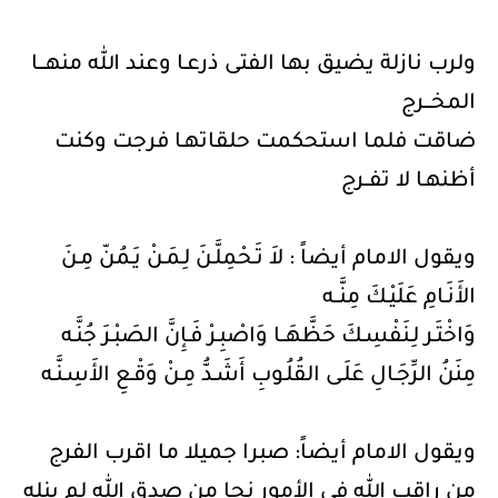
ولرب نازلة يضيق بها الفتى ذرعـا وعند الله منهـــا
المخـــرج
ضاقت فلما استحكمت حلقاتهـا فرجت وكنت
أظنهـا لا تفــرج
ويقول الامام أيضاً : لاَ تَـحْمِلَّـنَ لِـمَـنْ يَـمُنّ مِـنَ
الأَنَـامِ عَلَيْـكَ مِنَّــه
وَاخْتَـر لِـنَفْسِـكَ حَظَّهَــا وَاصْبِـرْ فَـإِنَّ الصَبْـرَ جُنَّـه
مِنَنُ الرِّجَـالِ عَلَـى القُلُـوبِ أَشَـدُّ مِـنْ وَقْـعِ الأَسِـنَّـه
ويقول الامام أيضاً: صبرا جميلا ما اقرب الفرج
من راقب الله في الأمور نجا من صدق الله لم ينله