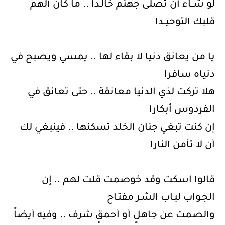
لو شــاء أن تصلى جهنم خالـدا .. ما كان أَلْهمَ
قلبك التوحيــدا
يا من يعانق دنيا لا بقاء لها .. يمسي ويصبح في
دنياه سافرا
هلا تركت لذي الدنيا معانقة .. حتى تعانق في
الفردوس أبكارا
إن كنت تبغي جنان الخلد تسكنها .. فينبغي لك
أن لا تأمن النارا
قالوا اسكت وقد خوصمت قلت لهم .. إن
الجـواب لبـاب الشـر مفتـاح
والصمت عن جاهلٍ أو أحمقٍ شرف .. وفيه أيضاً