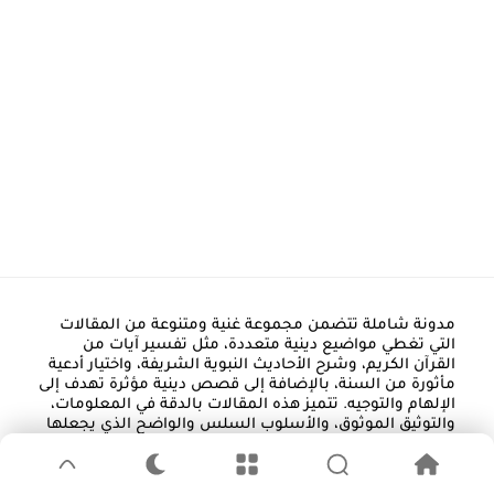
مدونة شاملة تتضمن مجموعة غنية ومتنوعة من المقالات
التي تغطي مواضيع دينية متعددة، مثل تفسير آيات من
القرآن الكريم، وشرح الأحاديث النبوية الشريفة، واختيار أدعية
مأثورة من السنة، بالإضافة إلى قصص دينية مؤثرة تهدف إلى
الإلهام والتوجيه. تتميز هذه المقالات بالدقة في المعلومات،
والتوثيق الموثوق، والأسلوب السلس والواضح الذي يجعلها
سهلة الفهم ومناسبة لمختلف فئات القراء، سواء من
المبتدئين في طلب العلم أو المهتمين بالتعمق في الثقافة
الإسلامية. تعتبر المدونة مرجعًا معرفيًا مهمًا لكل من يسعى