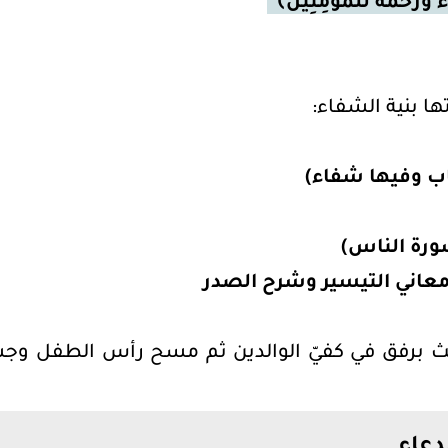
ٌ وَرَحْمَةٌ لِّلْمُؤْمِنِينَ﴾
ا بنية الشفاء:
تاب وفيها شفاء)
ورة الناس)
معاني التيسير وشرح الصدر
ث برفق في كفيّ الوالدين ثم مسح رأس الطفل وجسد