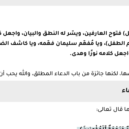
) فتوح العارفين، ويسّر له النطق والبيان، واجعل ك
اسم الطفل)، ويا مُفهّم سليمان فهّمه، ويا كاشف ال
اجعل كلامه نورًا وهدى.
ا، لكنها جائزة من باب الدعاء المطلق، والله يحب أن 
اء
ا قال تعالى: