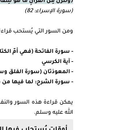
﴿وَنُنَزِّلُ مِنَ الْقُرْآنِ مَا هُوَ شِفَاء
(سورة الإسراء: 82)
ومن السور التي يُستحب قراءته
- سورة الفاتحة (فهي أمّ الك
- آية الكرسي
- المعوذتان (سورة الفلق وس
- سورة الشرح: لما فيها من 
يمكن قراءة هذه السور والنف
الله عليه وسلم.