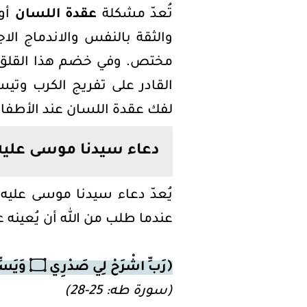
تُعدّ مشكلة
عقدة اللسان
أو 
والثقة بالنفس والاندماج الاج
مختص. وفي خضم هذا القلق، يلج
القادر على تفريج الكرب وتي
لفك عقدة اللسان عند الأطفال،
دعاء سيدنا موسى عليه
يُعدّ دعاء سيدنا موسى عليه 
عندما طلب من الله أن يُعينه ع
﴿رَبِّ اشْرَحْ لِي صَدْرِي ۝ وَيَسِّرْ لِي أَمْرِي ۝ وَاحْلُلْ عُقْدَةً مِن لِّسَانِي ۝ يَفْقَهُوا قَوْلِي﴾
(سورة طه: 25-28)