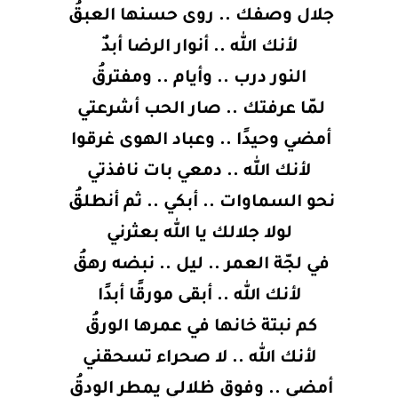
جلال وصفك .. روى حسنها العبقُ
لأنك الله .. أنوار الرضا أبدٌ
النور درب .. وأيام .. ومفترقُ
لمّا عرفتك .. صار الحب أشرعتي
أمضي وحيدًا .. وعباد الهوى غرقوا
لأنك الله .. دمعي بات نافذتي
نحو السماوات .. أبكي .. ثم أنطلقُ
لولا جلالك يا الله بعثرني
في لجّة العمر .. ليل .. نبضه رهقُ
لأنك الله .. أبقى مورقًا أبدًا
كم نبتة خانها في عمرها الورقُ
لأنك الله .. لا صحراء تسحقني
أمضي .. وفوق ظلالـي يمطر الودقُ