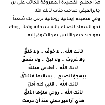
هذا مطلع القصيدة المعروفة للكاتب علي بن
جابرالفيفي صاحب كتاب لأنك الله.
وهي قصيدة إيمانية روحانية ترحل بك صُعداً
نحو السماء لتصلك بالله سبحانه وتملأ روحك
بمواجيد حبه والأنس به والشوق إليه..
لأنك الله .. لا خوفٌ .. ولا قلقُ
ولا غروبٌ .. ولا ليلٌ .. ولا شفقُ
لأنك الله .. أحلامي مبللةٌ
ببهجةِ الصبحِ .. يسقيها فتنبثقُ
لأنك الله .. قلبي كله أملُ
لأنك الله .. روحي ملؤها الألقُ
هذي أزاهير حقلي منذ أن عرفت