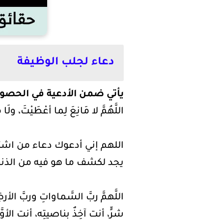
دعاء لجلب الوظيفة
يأتي ضمن الأدعية في الحصو
اللَّهُمَّ لا مَانِعَ لِما أعْطَيْتَ، ولَا م
اللهم إني أدعوك دعاء من اشت
يجد لكشف ما هو فيه من الذنوب 
اللَّهمَّ ربَّ السَّماواتِ وربَّ الأر
شرٍّ، أنت آخِذٌ بناصيتِه، أنت