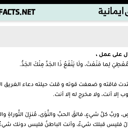
ل على عمل ،
ُعْطِيَ لِما مَنَعْتَ، ولَا يَنْفَعُ ذَا الجَدِّ مِنْكَ الجَدُّ.
دت فاقته و ضعفت قوته و قلت حيلته دعاء الغريق ال
إلا أنت، ولا مخرج له إلا أنت.
ضِ، وربَّ كلِّ شيءٍ، فالقَ الحبِّ والنَّوَى، مُنزِلَ التَّوراةِ 
 الأوَّلُ فليس قبلك شيءٌ، وأنت الباطنُ فليس دونك شيء