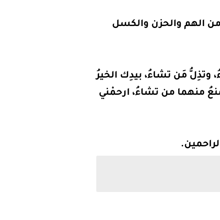
 من الهم والحزن والكسل
 وتذِلُّ مَن تشاءُ، بيدِك الخيرُ
نعُ منهما من تشاءُ، ارحمْني
الراحمين.