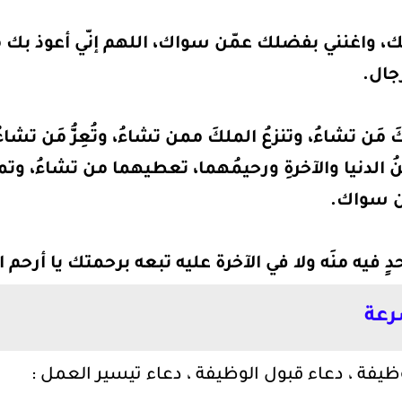
ك، واغنني بفضلك عمّن سواك، اللهم إنّي أعوذ بك
جال.
 مَن تشاءُ، وتنزعُ الملكَ ممن تشاءُ، وتُعِزُّ مَن تشاءُ،
نُ الدنيا والآخرةِ ورحيمُهما، تعطيهما من تشاءُ، وتم
َن سواك.
دٍ فيه منَه ولا في الآخرة عليه تبعه برحمتك يا أرحم 
رعة
ظيفة ، دعاء قبول الوظيفة ، دعاء تيسير العمل :