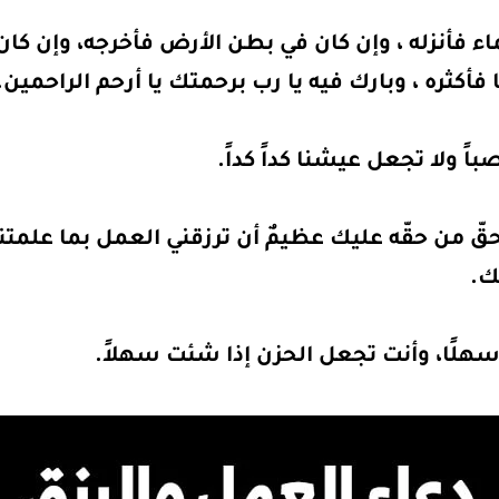
ء فأنزله ، وإن كان في بطن الأرض فأخرجه، وإن كان 
 فأكثره ، وبارك فيه يا رب برحمتك يا أرحم الراحمين.
باً ولا تجعل عيشنا كداً كداً.
لك بحقّ من حقّه عليك عظيمٌ أن ترزقني العمل بما علم
ك.
 سهلًا، وأنت تجعل الحزن إذا شئت سهلاً.