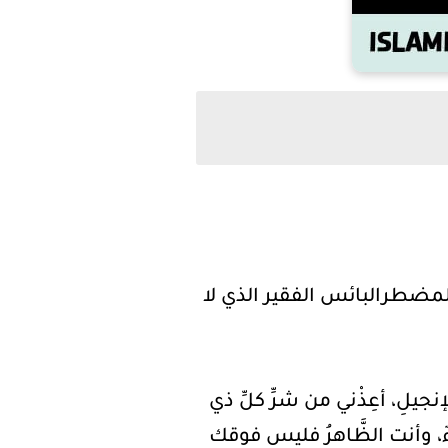
مضطرالبائس الفقير الذي لا
والإنجيلِ، أعِذْني من شرِّ كلِّ ذي
ٌ، وأنت الظَّاهرُ فليس فوقك