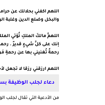
اللهم اكفني بحلالك عن حرام
والبخل وضلع الدين وغلبة الر
اللهمَّ مالكَ الملكِ تُؤتي الملكَ
إنك على كلِّ شيءٍ قديرٌ . رحم
رحمةً تُغنيني بها عن رحمةِ م
اللهم ارزقني رزقا لا تجعل لأح
دعاء لجلب الوظيفة بس
من الأدعية التي تقال لجلب الو