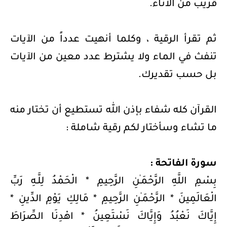
قريب من الاناء.
ثم تقرأ الرقية ، وكلما أنهيت عدداً من الآيات
تنفث في الماء ولا يشترط عدد معين من الآيات
بل حسب تقديرك.
القرآن كله شفاء بإذن الله تستطيع أن تختار منه
ما تشاء وسأختار لكم رقية شاملة :
سورة الفاتحة :
بِسْمِ اللَّهِ الرَّحْمَـٰنِ الرَّحِيمِ * الْحَمْدُ لِلَّـهِ رَبِّ
الْعَالَمِينَ * الرَّحْمَـٰنِ الرَّحِيمِ * مَالِكِ يَوْمِ الدِّينِ *
إِيَّاكَ نَعْبُدُ وَإِيَّاكَ نَسْتَعِينُ * اهْدِنَا الصِّرَاطَ