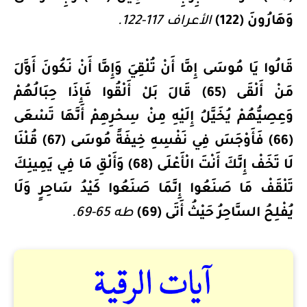
وَهَارُونَ (122)
الأعراف 117-122.
قَالُوا يَا مُوسَى إِمَّا أَنْ تُلْقِيَ وَإِمَّا أَنْ نَكُونَ أَوَّلَ
مَنْ أَلْقَى (65) قَالَ بَلْ أَلْقُوا فَإِذَا حِبَالُهُمْ
وَعِصِيُّهُمْ يُخَيَّلُ إِلَيْهِ مِنْ سِحْرِهِمْ أَنَّهَا تَسْعَى
(66) فَأَوْجَسَ فِي نَفْسِهِ خِيفَةً مُوسَى (67) قُلْنَا
لَا تَخَفْ إِنَّكَ أَنْتَ الْأَعْلَى (68) وَأَلْقِ مَا فِي يَمِينِكَ
تَلْقَفْ مَا صَنَعُوا إِنَّمَا صَنَعُوا كَيْدُ سَاحِرٍ وَلَا
يُفْلِحُ السَّاحِرُ حَيْثُ أَتَى (69)
طه 65-69.