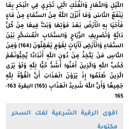
اللَّيْلِ وَالنَّهَارِ وَالْفُلْكِ الَّتِي تَجْرِي فِي الْبَحْرِ بِمَا
يَنْفَعُ النَّاسَ وَمَا أَنْزَلَ اللَّهُ مِنَ السَّمَاءِ مِنْ مَاءٍ
فَأَحْيَا بِهِ الْأَرْضَ بَعْدَ مَوْتِهَا وَبَثَّ فِيهَا مِنْ كُلِّ
دَابَّةٍ وَتَصْرِيفِ الرِّيَاحِ وَالسَّحَابِ الْمُسَخَّرِ بَيْنَ
السَّمَاءِ وَالْأَرْضِ لَآَيَاتٍ لِقَوْمٍ يَعْقِلُونَ (164) وَمِنَ
النَّاسِ مَنْ يَتَّخِذُ مِنْ دُونِ اللَّهِ أَنْدَادًا يُحِبُّونَهُمْ
كَحُبِّ اللَّهِ وَالَّذِينَ آَمَنُوا أَشَدُّ حُبًّا لِلَّهِ وَلَوْ يَرَى
الَّذِينَ ظَلَمُوا إِذْ يَرَوْنَ الْعَذَابَ أَنَّ الْقُوَّةَ لِلَّهِ
جَمِيعًا وَأَنَّ اللَّهَ شَدِيدُ الْعَذَابِ (165) البقرة 163-
165
اقوى الرقية الشرعية لفك السحر
مكتوبة