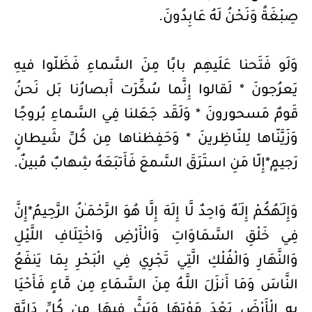
صِبْغَةً وَنَحْنُ لَهُ عَابِدُونَ.
وَلَو فَتَحنا عَلَيهِم بابًا مِنَ السَّماءِ فَظَلّوا فيهِ
يَعرُجونَ * لَقالوا إِنَّما سُكِّرَت أَبصارُنا بَل نَحنُ
قَومٌ مَسحورونَ * وَلَقَد جَعَلنا فِي السَّماءِ بُروجًا
وَزَيَّنّاها لِلنّاظِرينَ * وَحَفِظناها مِن كُلِّ شَيطانٍ
رَجيمٍ*إِلّا مَنِ استَرَقَ السَّمعَ فَأَتبَعَهُ شِهابٌ مُبينٌ.
وَإِلَـٰهُكُمْ إِلَـٰهٌ وَاحِدٌ لَّا إِلَهَ إِلَّا هُوَ الرَّحْمَـٰنُ الرَّحِيمُ*إِنَّ
فِي خَلْقِ السَّمَاوَاتِ وَالْأَرْضِ وَاخْتِلَافِ اللَّيْلِ
وَالنَّهَارِ وَالْفُلْكِ الَّتِي تَجْرِي فِي الْبَحْرِ بِمَا يَنفَعُ
النَّاسَ وَمَا أَنزَلَ اللَّـهُ مِنَ السَّمَاءِ مِن مَّاءٍ فَأَحْيَا
بِهِ الْأَرْضَ بَعْدَ مَوْتِهَا وَبَثَّ فِيهَا مِن كُلِّ دَابَّةٍ