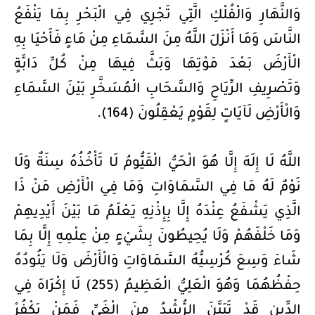
وَالنَّهَارِ وَالْفُلْكِ الَّتِي تَجْرِي فِي الْبَحْرِ بِمَا يَنْفَعُ
النَّاسَ وَمَا أَنْزَلَ اللَّهُ مِنَ السَّمَاءِ مِنْ مَاءٍ فَأَحْيَا بِهِ
الْأَرْضَ بَعْدَ مَوْتِهَا وَبَثَّ فِيهَا مِنْ كُلِّ دَابَّةٍ
وَتَصْرِيفِ الرِّيَاحِ وَالسَّحَابِ الْمُسَخَّرِ بَيْنَ السَّمَاءِ
وَالْأَرْضِ لَآيَاتٍ لِقَوْمٍ يَعْقِلُونَ (164).
اللَّهُ لَا إِلَهَ إِلَّا هُوَ الْحَيُّ الْقَيُّومُ لَا تَأْخُذُهُ سِنَةٌ وَلَا
نَوْمٌ لَهُ مَا فِي السَّمَاوَاتِ وَمَا فِي الْأَرْضِ مَنْ ذَا
الَّذِي يَشْفَعُ عِنْدَهُ إِلَّا بِإِذْنِهِ يَعْلَمُ مَا بَيْنَ أَيْدِيهِمْ
وَمَا خَلْفَهُمْ وَلَا يُحِيطُونَ بِشَيْءٍ مِنْ عِلْمِهِ إِلَّا بِمَا
شَاءَ وَسِعَ كُرْسِيُّهُ السَّمَاوَاتِ وَالْأَرْضَ وَلَا يَئُودُهُ
حِفْظُهُمَا وَهُوَ الْعَلِيُّ الْعَظِيمُ (255) لَا إِكْرَاهَ فِي
الدِّينِ قَدْ تَبَيَّنَ الرُّشْدُ مِنَ الْغَيِّ فَمَنْ يَكْفُرْ