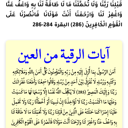
قَبْلِنَا رَبَّنَا وَلَا تُحَمِّلْنَا مَا لَا طَاقَةَ لَنَا بِهِ وَاعْفُ عَنَّا
وَاغْفِرْ لَنَا وَارْحَمْنَا أَنْتَ مَوْلَانَا فَانْصُرْنَا عَلَى
الْقَوْمِ الْكَافِرِينَ (286) البقرة 284-286