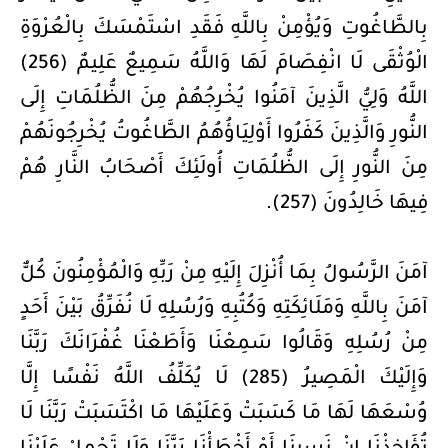
بِالطَّاغُوتِ وَيُؤْمِنْ بِاللَّهِ فَقَدِ اسْتَمْسَكَ بِالْعُرْوَةِ
الْوُثْقَى لَا انْفِصَامَ لَهَا وَاللَّهُ سَمِيعٌ عَلِيمٌ (256)
اللَّهُ وَلِيُّ الَّذِينَ آمَنُوا يُخْرِجُهُمْ مِنَ الظُّلُمَاتِ إِلَى
النُّورِ وَالَّذِينَ كَفَرُوا أَوْلِيَاؤُهُمُ الطَّاغُوتُ يُخْرِجُونَهُمْ
مِنَ النُّورِ إِلَى الظُّلُمَاتِ أُولَئِكَ أَصْحَابُ النَّارِ هُمْ
فِيهَا خَالِدُونَ (257).
آمَنَ الرَّسُولُ بِمَا أُنْزِلَ إِلَيْهِ مِنْ رَبِّهِ وَالْمُؤْمِنُونَ كُلٌّ
آمَنَ بِاللَّهِ وَمَلَائِكَتِهِ وَكُتُبِهِ وَرُسُلِهِ لَا نُفَرِّقُ بَيْنَ أَحَدٍ
مِنْ رُسُلِهِ وَقَالُوا سَمِعْنَا وَأَطَعْنَا غُفْرَانَكَ رَبَّنَا
وَإِلَيْكَ الْمَصِيرُ (285) لَا يُكَلِّفُ اللَّهُ نَفْسًا إِلَّا
وُسْعَهَا لَهَا مَا كَسَبَتْ وَعَلَيْهَا مَا اكْتَسَبَتْ رَبَّنَا لَا