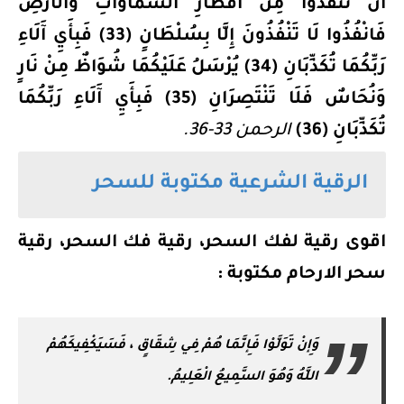
أَنْ تَنْفُذُوا مِنْ أَقْطَارِ السَّمَاوَاتِ وَالْأَرْضِ
فَانْفُذُوا لَا تَنْفُذُونَ إِلَّا بِسُلْطَانٍ (33) فَبِأَيِ آَلَاءِ
رَبِّكُمَا تُكَذِّبَانِ (34) يُرْسَلُ عَلَيْكُمَا شُوَاظٌ مِنْ نَارٍ
وَنُحَاسٌ فَلَا تَنْتَصِرَانِ (35) فَبِأَيِ آَلَاءِ رَبِّكُمَا
تُكَذِّبَانِ (36)
الرحمن 33-36.
الرقية الشرعية مكتوبة للسحر
اقوى رقية لفك السحر، رقية فك السحر، رقية
سحر الارحام مكتوبة :
وَإِنْ تَوَلَّوْا فَإِنَّمَا هُمْ فِي شِقَاقٍ ، فَسَيَكْفِيكَهُمْ
اللَّهُ وَهُوَ السَّمِيعُ الْعَلِيمُ.