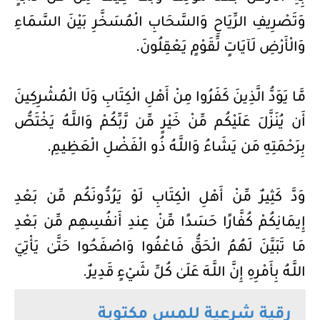
وَتَصْرِيفِ الرِّيَاحِ وَالسَّحَابِ الْمُسَخَّرِ بَيْنَ السَّمَاءِ
وَالْأَرْضِ لَآيَاتٍ لِّقَوْمٍ يَعْقِلُونَ.
مَّا يَوَدُّ الَّذِينَ كَفَرُوا مِنْ أَهْلِ الْكِتَابِ وَلَا الْمُشْرِكِينَ
أَن يُنَزَّلَ عَلَيْكُم مِّنْ خَيْرٍ مِّن رَّبِّكُمْ وَاللَّـهُ يَخْتَصُّ
بِرَحْمَتِهِ مَن يَشَاءُ وَاللَّـهُ ذُو الْفَضْلِ الْعَظِيمِ.
وَدَّ كَثِيرٌ مِّنْ أَهْلِ الْكِتَابِ لَوْ يَرُدُّونَكُم مِّن بَعْدِ
إِيمَانِكُمْ كُفَّارًا حَسَدًا مِّنْ عِندِ أَنفُسِهِم مِّن بَعْدِ
مَا تَبَيَّنَ لَهُمُ الْحَقُّ فَاعْفُوا وَاصْفَحُوا حَتَّىٰ يَأْتِيَ
اللَّـهُ بِأَمْرِهِ إِنَّ اللَّـهَ عَلَىٰ كُلِّ شَيْءٍ قَدِيرٌ.
رقية شرعية للمس مكتوبة