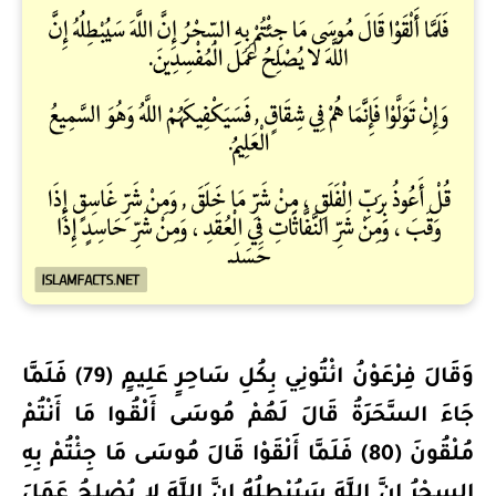
وَقَالَ فِرْعَوْنُ ائْتُونِي بِكُلِ سَاحِرٍ عَلِيمٍ (79) فَلَمَّا
جَاءَ السَّحَرَةُ قَالَ لَهُمْ مُوسَى أَلْقُـوا مَا أَنْتُمْ
مُلْقُونَ (80) فَلَمَّا أَلْقَوْا قَالَ مُوسَى مَا جِئْتُمْ بِهِ
السِحْرُ إِنَّ اللَّهَ سَيُبْطِلُهُ إِنَّ اللَّهَ لا يُصْلِحُ عَمَلَ