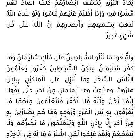
يَكَادُ الْبَرْقُ يَخْطَفُ أَبْصَارَهُمْ كُلَّمَا أَضَاءَ لَهُم
مَّشَوْا فِيهِ وَإِذَا أَظْلَمَ عَلَيْهِمْ قَامُوا وَلَوْ شَاءَ اللَّهُ
لَذَهَبَ بِسَمْعِهِمْ وَأَبْصَارِهِمْ إِنَّ اللَّـهَ عَلَى كُلِّ
شَيْءٍ قَدِيرٌ.
وَاتَّبَعُوا مَا تَتْلُو الشَّيَاطِينُ عَلَىٰ مُلْكِ سُلَيْمَانَ وَمَا
كَفَرَ سُلَيْمَانُ وَلَـٰكِنَّ الشَّيَاطِينَ كَفَرُوا يُعَلِّمُونَ
النَّاسَ السِّحْرَ وَمَا أُنزِلَ عَلَى الْمَلَكَيْنِ بِبَابِلَ
هَارُوتَ وَمَارُوتَ وَمَا يُعَلِّمَانِ مِنْ أَحَدٍ حَتَّىٰ يَقُولَا
إِنَّمَا نَحْنُ فِتْنَةٌ فَلَا تَكْفُرْ فَيَتَعَلَّمُونَ مِنْهُمَا مَا
يُفَرِّقُونَ بِهِ بَيْنَ الْمَرْءِ وَزَوْجِهِ وَمَا هُم بِضَارِّينَ بِهِ
مِنْ أَحَدٍ إِلَّا بِإِذْنِ اللَّـهِ وَيَتَعَلَّمُونَ مَا يَضُرُّهُمْ وَلَا
يَنفَعُهُمْ وَلَقَدْ عَلِمُوا لَمَنِ اشْتَرَاهُ مَا لَهُ فِي الْآخِرَةِ