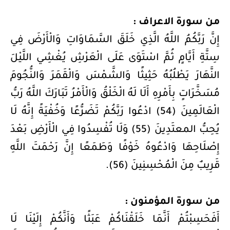
من سورة الاعراف :
إِنَّ رَبَّكُمُ اللَّهُ الَّذِي خَلَقَ السَّمَاوَاتِ وَالْأَرْضَ فِي
سِتَّةِ أَيَّامٍ ثُمَّ اسْتَوَى عَلَى الْعَرْشِ يُغْشِي اللَّيْلَ
النَّهَارَ يَطْلُبُهُ حَثِيثًا وَالشَّمْسَ وَالْقَمَرَ وَالنُّجُومَ
مُسَخَّرَاتٍ بِأَمْرِهِ أَلَا لَهُ الْخَلْقُ وَالْأَمْرُ تَبَارَكَ اللَّهُ رَبُّ
الْعَالَمِينَ (54) ادْعُوا رَبَّكُمْ تَضَرُّعًا وَخُفْيَةً إِنَّهُ لَا
يُحِبُّ المعتَدِينَ (55) وَلَا تُفْسِدُوا فِي الْأَرْضِ بَعْدَ
إِصْلَاحِهَا وَادْعُوهُ خَوْفًا وَطَمَعًا إِنَّ رَحْمَتَ اللَّهِ
قَرِيبٌ مِنَ الْمُحْسِنِينَ (56).
من سورة المؤمنون :
أَفَحَسِبْتُمْ أَنَّمَا خَلَقْنَاكُمْ عَبَثًا وَأَنَّكُمْ إِلَيْنَا لَا