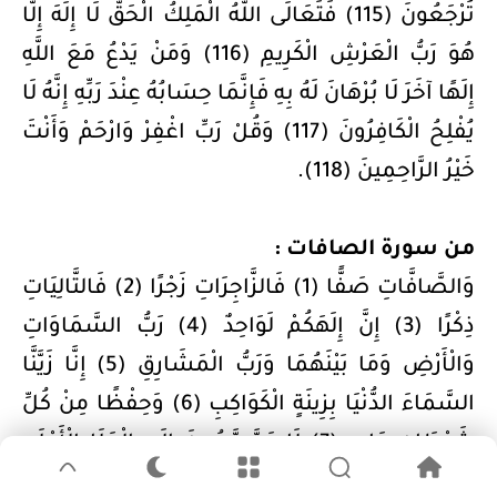
تُرْجَعُونَ (115) فَتَعَالَى اللَّهُ الْمَلِكُ الْحَقُّ لَا إِلَهَ إِلَّا
هُوَ رَبُّ الْعَرْشِ الْكَرِيمِ (116) وَمَنْ يَدْعُ مَعَ اللَّهِ
إِلَهًا آخَرَ لَا بُرْهَانَ لَهُ بِهِ فَإِنَّمَا حِسَابُهُ عِنْدَ رَبِّهِ إِنَّهُ لَا
يُفْلِحُ الْكَافِرُونَ (117) وَقُلْ رَبِّ اغْفِرْ وَارْحَمْ وَأَنْتَ
خَيْرُ الرَّاحِمِينَ (118).
من سورة الصافات :
وَالصَّافَّاتِ صَفًّا (1) فَالزَّاجِرَاتِ زَجْرًا (2) فَالتَّالِيَاتِ
ذِكْرًا (3) إِنَّ إِلَهَكُمْ لَوَاحِدٌ (4) رَبُّ السَّمَاوَاتِ
وَالْأَرْضِ وَمَا بَيْنَهُمَا وَرَبُّ الْمَشَارِقِ (5) إِنَّا زَيَّنَّا
السَّمَاءَ الدُّنْيَا بِزِينَةٍ الْكَوَاكِبِ (6) وَحِفْظًا مِنْ كُلِّ
شَيْطَانٍ مَارِدٍ (7) لَا يَسَّمَّعُونَ إِلَى الْمَلَإِ الْأَعْلَى
وَيُقْذَفُونَ مِنْ كُلِّ جَانِبٍ (8) دُحُورًا وَلَهُمْ عَذَابٌ