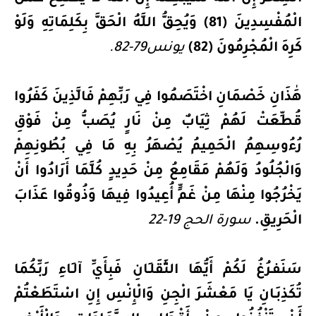
الْمُفْسِدِينَ (81) وَيُحِقُّ اللَّهُ الْحَقَّ بِكَلِمَاتِهِ وَلَوْ
كَرِهَ الْمُجْرِمُونَ (82)
يونس79-82.
هَٰذَانِ خَصْمَانِ اخْتَصَمُوا فِي رَبِّهِمْ فَالَّذِينَ كَفَرُوا
قُطِّعَتْ لَهُمْ ثِيَابٌ مِنْ نَارٍ يُصَبُّ مِنْ فَوْقِ
رُءُوسِهِمُ الْحَمِيمُ يُصْهَرُ بِهِ مَا فِي بُطُونِهِمْ
وَالْجُلُودُ وَلَهُمْ مَقَامِعُ مِنْ حَدِيدٍ كُلَّمَا أَرَادُوا أَنْ
يَخْرُجُوا مِنْهَا مِنْ غَمٍّ أُعِيدُوا فِيهَا وَذُوقُوا عَذَابَ
الْحَرِيقِ.
سورة الحج 19-22
سَنَفـرُغُ لَكُمْ أَيُّهَا الثَّقَلـَانِ فَبِأَيِّ آلـَاءِ رَبِّكُمَا
تُكَذِبَـانِ يَا مَعْشَرَ الْجِنِ وَالْإِنْسِ إِنِ اسْتَطَعْتُمْ