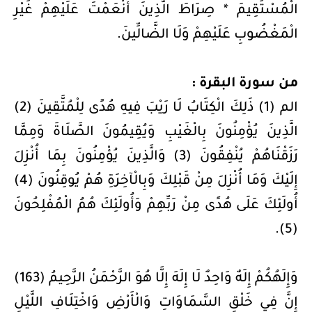
الْمُسْتَقِيمَ * صِرَاطَ الَّذِينَ أَنْعَمْتَ عَلَيْهِمْ غَيْرِ
الْمَغْضُوبِ عَلَيْهِمْ وَلَا الضَّالِّينَ.
من سورة البقرة :
الم (1) ذَلِكَ الْكِتَابُ لَا رَيْبَ فِيهِ هُدًى لِلْمُتَّقِينَ (2)
الَّذِينَ يُؤْمِنُونَ بِالْغَيْبِ وَيُقِيمُونَ الصَّلَاةَ وَمِمَّا
رَزَقْنَاهُمْ يُنْفِقُونَ (3) وَالَّذِينَ يُؤْمِنُونَ بِمَا أُنْزِلَ
إِلَيْكَ وَمَا أُنْزِلَ مِنْ قَبْلِكَ وَبِالْآخِرَةِ هُمْ يُوقِنُونَ (4)
أُولَئِكَ عَلَى هُدًى مِنْ رَبِّهِمْ وَأُولَئِكَ هُمُ الْمُفْلِحُونَ
(5).
وَإِلَهُكُمْ إِلَهٌ وَاحِدٌ لَا إِلَهَ إِلَّا هُوَ الرَّحْمَنُ الرَّحِيمُ (163)
إِنَّ فِي خَلْقِ السَّمَاوَاتِ وَالْأَرْضِ وَاخْتِلَافِ اللَّيْلِ