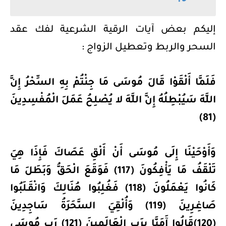
إليكم بعض آيات الرقية الشرعية لفك عقد
السحر والربط وتعطيل الزواج :
فَلَمَّا أَلْقَوْا قَالَ مُوسَى مَا جِئْتُمْ بِهِ السِّحْرُ إِنَّ
اللَّهَ سَيُبْطِلُهُ إِنَّ اللَّهَ لا يُصْلِحُ عَمَلَ الْمُفْسِدِينَ
(81)
وَأَوْحَيْنَا إِلَى مُوسَى أَنْ أَلْقِ عَصَاكَ فَإِذَا هِيَ
تَلْقَفُ مَا يَأْفِكُونَ (117) فَوَقَعَ الْحَقُّ وَبَطَلَ مَا
كَانُوا يَعْمَلُونَ (118) فَغُلِبُوا هُنَالِكَ وَانْقَـلَبُوا
صَاغِـرِينَ (119) وَأُلْقِيَ السَّحَرَةُ سَاجِدِينَ
(120)قَالُوا آَمَنَّا بِرَبِ الْعَالَمِينَ (121) رَبِ مُوسَى