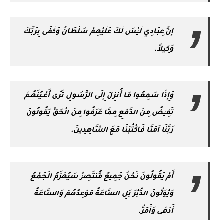
إنَّ عِبَادِي لَيْسَ لَكَ عَلَيْهِمْ سُلْطَانٌ وَكَفَى بِرَبِّكَ
وَكِيلاً.
وَإِذَا سَمِعُوا مَا أُنزِلَ إِلَى الرَّسُولِ تَرَى أَعْـيُنَهُـمْ
تَفِيضُ مِنْ الدَّمْعِ مِمَّا عَرَفُوا مِنْ الْحَقِّ يَقُولُونَ
رَبَّنَا آمَنَّا فَاكْتُبْنَا مَعَ الشَّاهِدِينَ.
أَمْ يَقُولُونَ نَحْنُ جَمِيعٌ مُّنتَصِرٌ سَيُهْزَمُ الْجَمْعُ
وَيُوَلُّونَ الدُّبُرَ بَلِ السَّاعَةُ مَوْعِدُهُمْ وَالسَّاعَةُ
أَدْهَى وَأَمَرُّ.