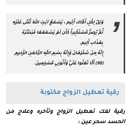
وَيْلٌ لِكُلِ أَفَّاك أَثِيم ، يَسْمَعُ آيَـتِ اللهِ تُتْلَى عَلَيْهِ
ثُمَّ يُصِرُّ مُسْتَكْبِراً كَأَن لَمْ يَسْمَعْهَا فَبَشِّرْهُ
بِعَذَاب أَلِيم.
إِنَّهُ مِنْ سُلَيْمَانَ وَإِنَّهُ بِسْمِ اللَّهِ الرَّحْمَنِ الرَّحِيمِ
(30) أَلَّا تَعْلُوا عَلَيَّ وَأْتُونِي مُسْلِمِينَ.
رقية تعطيل الزواج مكتوبة
رقية لفك تعطيل الزواج وتأخره وعلاج من
الحسد سحر عين :