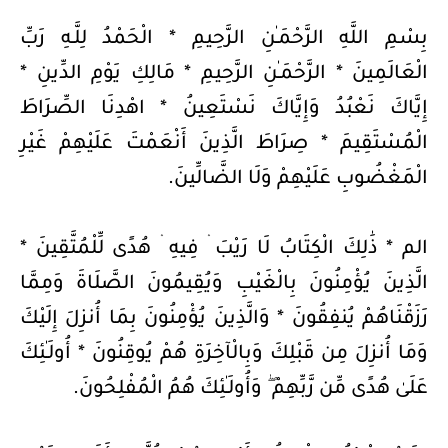
بِسْمِ اللَّهِ الرَّحْمَـٰنِ الرَّحِيمِ * الْحَمْدُ لِلَّـهِ رَبِّ
الْعَالَمِينَ * الرَّحْمَـٰنِ الرَّحِيمِ * مَالِكِ يَوْمِ الدِّينِ *
إِيَّاكَ نَعْبُدُ وَإِيَّاكَ نَسْتَعِينُ * اهْدِنَا الصِّرَاطَ
الْمُسْتَقِيمَ * صِرَاطَ الَّذِينَ أَنْعَمْتَ عَلَيْهِمْ غَيْرِ
الْمَغْضُوبِ عَلَيْهِمْ وَلَا الضَّالِّينَ.
الم * ذَٰلِكَ الْكِتَابُ لَا رَيْبَ ۛ فِيهِ ۛ هُدًى لِّلْمُتَّقِينَ *
الَّذِينَ يُؤْمِنُونَ بِالْغَيْبِ وَيُقِيمُونَ الصَّلَاةَ وَمِمَّا
رَزَقْنَاهُمْ يُنفِقُونَ * وَالَّذِينَ يُؤْمِنُونَ بِمَا أُنزِلَ إِلَيْكَ
وَمَا أُنزِلَ مِن قَبْلِكَ وَبِالْآخِرَةِ هُمْ يُوقِنُونَ * أُولَـٰئِكَ
عَلَىٰ هُدًى مِّن رَّبِّهِمْ ۖ وَأُولَـٰئِكَ هُمُ الْمُفْلِحُونَ.