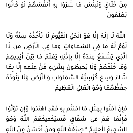
مِنْ خَلَاقٍ وَلَبِئْسَ مَا شَرَوْا بِهِ أَنفُسَهُمْ لَوْ كَانُوا
يَعْلَمُونَ.
اللَّـهُ لَا إِلَـٰهَ إِلَّا هُوَ الْحَيُّ الْقَيُّومُ لَا تَأْخُذُهُ سِنَةٌ وَلَا
نَوْمٌ لَّهُ مَا فِي السَّمَاوَاتِ وَمَا فِي الْأَرْضِ مَن ذَا
الَّذِي يَشْفَعُ عِندَهُ إِلَّا بِإِذْنِهِ يَعْلَمُ مَا بَيْنَ أَيْدِيهِمْ
وَمَا خَلْفَهُمْ وَلَا يُحِيطُونَ بِشَيْءٍ مِّنْ عِلْمِهِ إِلَّا بِمَا
شَاءَ وَسِعَ كُرْسِيُّهُ السَّمَاوَاتِ وَالْأَرْضَ وَلَا يَئُودُهُ
حِفْظُهُمَا وَهُوَ الْعَلِيُّ الْعَظِيمُ.
فَإِنْ آمَنُوا بِمِثْلِ مَا آمَنتُم بِهِ فَقَدِ اهْتَدَوا وَّإِن تَوَلَّوْا
فَإِنَّمَا هُمْ فِي شِقَاقٍ فَسَيَكْفِيكَهُمُ اللَّـهُ وَهُوَ
السَّمِيعُ الْعَلِيمُ * صِبْغَةَ اللَّـهِ وَمَنْ أَحْسَنُ مِنَ اللَّـهِ