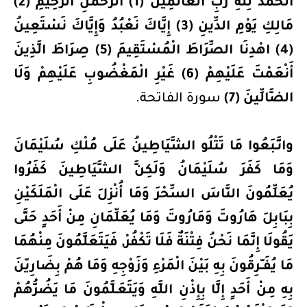
الحمد لِلَّهِ رَبِ الْعَالَمِينَ (1) الرَّحْمَنِ الرَّحِيمِ (2)
مَالِكِ يَوْمِ الدِّينِ (3) إِيَّاكَ نَعْبُدُ وَإِيَّاكَ نَسْتَعِينُ
(4) اهْدِنَا الصِّرَاطَ الْمُسْتَقِيمَ (5) صِرَاطَ الَّذِينَ
أَنْعَمْتَ عَلَيْهِمْ (6) غَيْرِ الْمَغْضُوبِ عَلَيْهِمْ وَلَا
الضَّالِّينَ (7)
سورة الفاتحة.
واتَّـبَعُوا مَا تَتْلُو الشَّيَاطِينُ عَلَى مُلْكِ سُلَيْمَانَ
وَمَا كَفَرَ سُلَيْمَانُ وَلَكِنَّ الشَّيَاطِينَ كَفَرُوا
يُعَلِّمُونَ النَّاسَ السِّحْرَ وَمَا أُنْزِلَ عَلَى الْمَلَكَيْنِ
بِبَابِلَ هَارُوتَ وَمَارُوتَ وَمَا يُعَلِّمَانِ مِنْ أَحَدٍ حَتَّى
يَقُولَا إِنَّمَا نَحْنُ فِتْنَةٌ فَلَا تَكْفُرْ, فَيَتَعَلَّمُونَ مِنْهُمَا
مَا يُفَــّرِقُونَ بِهِ بَيْنَ الْمَرْءِ وَزَوْجِهِ وَمَا هُمْ بِضَارِيّنَ
بِهِ مِنْ أَحَدٍ إِلَّا بِإِذْنِ اللَّهِ وَيَتَعَـلَّمُونَ مَا يَضُرُّهُمْ