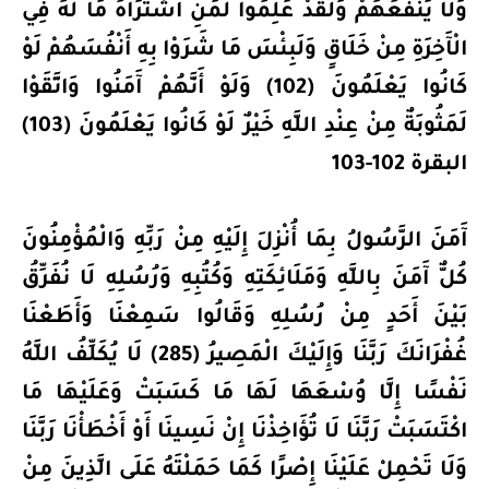
وَلَا يَنْفَعُهُمْ وَلَقَدْ عَلِمُوا لَمَنِ اشْتَرَاهُ مَا لَهُ فِي
الْآَخِرَةِ مِنْ خَلَاقٍ وَلَبِئْسَ مَا شَرَوْا بِهِ أَنْفُسَهُمْ لَوْ
كَانُوا يَعْلَمُونَ (102) وَلَوْ أَنَّهُمْ آَمَنُوا وَاتَّقَوْا
لَمَثُوبَةٌ مِنْ عِنْدِ اللَّهِ خَيْرٌ لَوْ كَانُوا يَعْلَمُونَ (103)
البقرة 102-103
آَمَنَ الرَّسُولُ بِمَا أُنْزِلَ إِلَيْهِ مِنْ رَبِّهِ وَالْمُؤْمِنُونَ
كُلٌّ آَمَنَ بِاللَّهِ وَمَلَائِكَتِهِ وَكُتُبِهِ وَرُسُلِهِ لَا نُفَرِّقُ
بَيْنَ أَحَدٍ مِنْ رُسُلِهِ وَقَالُوا سَمِعْنَا وَأَطَعْنَا
غُفْرَانَكَ رَبَّنَا وَإِلَيْكَ الْمَصِيرُ (285) لَا يُكَلِّفُ اللَّهُ
نَفْسًا إِلَّا وُسْعَهَا لَهَا مَا كَسَبَتْ وَعَلَيْهَا مَا
اكْتَسَبَتْ رَبَّنَا لَا تُؤَاخِذْنَا إِنْ نَسِينَا أَوْ أَخْطَأْنَا رَبَّنَا
وَلَا تَحْمِلْ عَلَيْنَا إِصْرًا كَمَا حَمَلْتَهُ عَلَى الَّذِينَ مِنْ