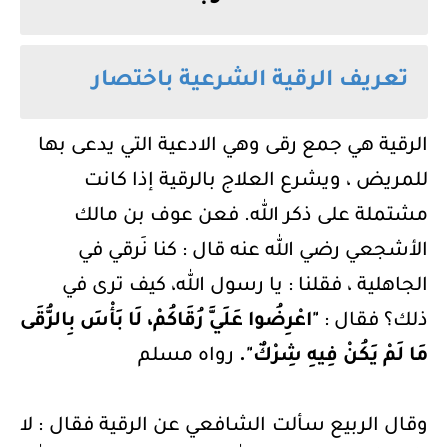
تعريف الرقية الشرعية باختصار
الرقية هي جمع رقى وهي الادعية التي يدعى بها
للمريض ، ويشرع العلاج بالرقية إذا كانت
مشتملة على ذكر الله. فعن عوف بن مالك
الأشجعي رضي الله عنه قال : كنا نَرقي في
الجاهلية ، فقلنا : يا رسول الله، كيف ترى في
ذلك؟ فقال :
"اعْرِضُوا عَلَيَّ رُقَاكُمْ، لَا بَأْسَ بِالرُّقَى
مَا لَمْ يَكُنْ فِيهِ شِرْكٌ".
رواه مسلم
وقال الربيع سألت الشافعي عن الرقية فقال : لا